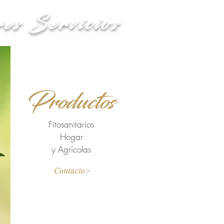
s Servicios
Productos
roductos y servicios.
Fitosanitarios
Hogar
y Agrícolas
Contacto>