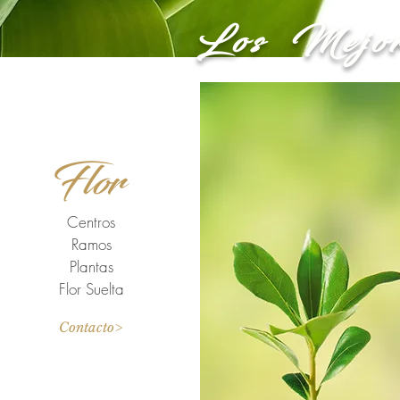
Los Mejore
Flor
én brinda a sus clientes una amplia gama de p
Centros
Ramos
Plantas
Flor Suelta
Contacto>